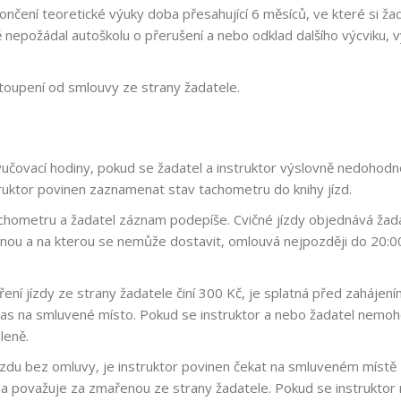
ončení teoretické výuky doba přesahující 6 měsíců, ve které si ža
ě nepožádal autoškolu o přerušení a nebo odklad dalšího výcviku,
toupení od smlouvy ze strany žadatele.
vyučovací hodiny, pokud se žadatel a instruktor výslovně nedohod
truktor povinen zaznamenat stav tachometru do knihy jízd.
hometru a žadatel záznam podepíše. Cvičné jízdy objednává žadat
nanou a na kterou se nemůže dostavit, omlouvá nejpozději do 20:0
jízdy ze strany žadatele činí 300 Kč, je splatná před zahájením p
včas na smluvené místo. Pokud se instruktor a nebo žadatel nemohou
leně.
ízdu bez omluvy, je instruktor povinen čekat na smluveném místě
zda považuje za zmařenou ze strany žadatele. Pokud se instruktor