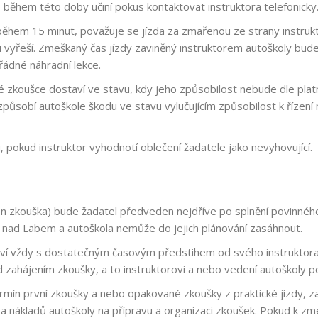
během této doby učiní pokus kontaktovat instruktora telefonicky
 během 15 minut, považuje se jízda za zmařenou ze strany instruk
aci vyřeší. Zmeškaný čas jízdy zaviněný instruktorem autoškoly b
řádné náhradní lekce.
čné zkoušce dostaví ve stavu, kdy jeho způsobilost nebude dle pla
 způsobí autoškole škodu ve stavu vylučujícím způsobilost k řízen
, pokud instruktor vyhodnotí oblečení žadatele jako nevyhovující.
en zkouška) bude žadatel předveden nejdříve po splnění povinnéh
 nad Labem a autoškola nemůže do jejich plánování zasáhnout.
ozví vždy s dostatečným časovým předstihem od svého instruktor
 zahájením zkoušky, a to instruktorovi a nebo vedení autoškoly p
ín první zkoušky a nebo opakované zkoušky z praktické jízdy, za
a a nákladů autoškoly na přípravu a organizaci zkoušek. Pokud k z