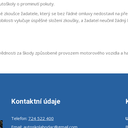
utoškoly o prominutí pokuty.
 zkoušce žadatele, který se bez řádné omluvy nedostavil na před
losti vylučuje úspěšné složení zkoušky, a žadatel neučinil žádný 
ovědnosti za škody způsobené provozem motorového vozidla a havar
Kontaktní údaje
Telefon:
724 522 400
U
Email:
autoskolahodac@gmail.com
B