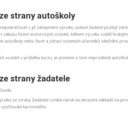
ze strany autoškoly
 nepokračovat v již zahájeném výcviku, pokud žadatel pozbyl zdrav
 zákazu řízení motorových vozidel, během výcviku zvlášť hrubý
ek autoškoly nebo život a zdraví ostatních účastníků silničního 
.
ch vozidel v průběhu kurzu, je povinen o tom neprodleně autoško
ze strany žadatele
ůvodu.
cviku ze strany žadatele vzniká nárok na uhrazení nákladů na pro
 vyúčtování kurzovného.