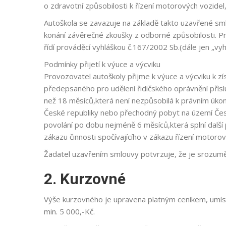
o zdravotní způsobilosti k řízení motorových vozidel,
Autoškola se zavazuje na základě takto uzavřené smlou
konání závěrečné zkoušky z odborné způsobilosti. Pr
řídí prováděcí vyhláškou č.167/2002 Sb.(dále jen „vyh
Podmínky přijetí k výuce a výcviku
Provozovatel autoškoly přijme k výuce a výcviku k z
předepsaného pro udělení řidičského oprávnění příslu
než 18 měsíců,která není nezpůsobilá k právním úkon
České republiky nebo přechodný pobyt na území Česk
povolání po dobu nejméně 6 měsíců,která splní další 
zákazu činnosti spočívajícího v zákazu řízení motorov
Žadatel uzavřením smlouvy potvrzuje, že je srozum
2. Kurzovné
Výše kurzovného je upravena platným ceníkem, umíst
min. 5 000,-Kč.