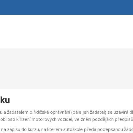
iku
u a žadatelem o řidičské oprávnění (dále jen žadatel) se uzavírá 
bilosti k řízení motorových vozidel, ve znění pozdějších předpisů
 na zápisu do kurzu, na kterém autoškole předá podepsanou žádo