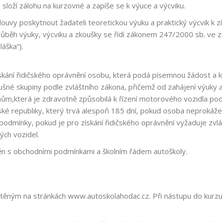
 složí zálohu na kurzovné a zapíše se k výuce a výcviku.
vy poskytnout žadateli teoretickou výuku a praktický výcvik k získ
ůběh výuky, výcviku a zkoušky se řídí zákonem 247/2000 sb. ve z
láška“).
ískání řidičského oprávnění osobu, která podá písemnou žádost a 
šné skupiny podle zvláštního zákona, přičemž od zahájení výuky a 
ům,která je zdravotně způsobilá k řízení motorového vozidla pod
é republiky, který trvá alespoň 185 dní, pokud osoba neprokáže,
podmínky, pokud je pro získání řidičského oprávnění vyžaduje zvl
ých vozidel.
ěn s obchodními podmínkami a školním řádem autoškoly.
ěným na stránkách www.autoskolahodac.cz. Při nástupu do kurzu j