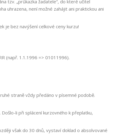
na tzv. „průkazka žadatele“, do které učitel
ha uhrazena, není možné zahájit ani praktickou ani
ek je bez navýšení celkové ceny kurzu!
RR (např. 1.1.1996 => 01011996).
druhé straně vždy předáno v písemné podobě.
ošlo-li při splácení kurzovného k přeplatku,
později však do 30 dnů, vystaví doklad o absolvované