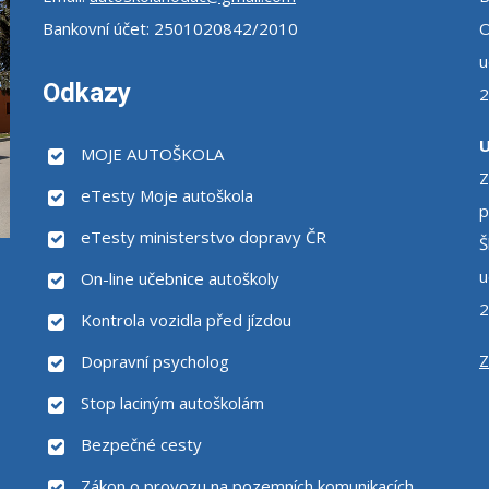
Bankovní účet: 2501020842/2010
O
u
Odkazy
2
U
MOJE AUTOŠKOLA
Z
eTesty Moje autoškola
p
eTesty ministerstvo dopravy ČR
Š
u
On-line učebnice autoškoly
2
Kontrola vozidla před jízdou
Z
Dopravní psycholog
Stop laciným autoškolám
Bezpečné cesty
Zákon o provozu na pozemních komunikacích