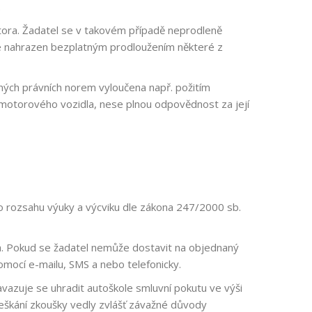
.
tora. Žadatel se v takovém případě neprodleně
ude nahrazen bezplatným prodloužením některé z
tných právních norem vyloučena např. požitím
í motorového vozidla, nese plnou odpovědnost za její
o rozsahu výuky a výcviku dle zákona 247/2000 sb.
a. Pokud se žadatel nemůže dostavit na objednaný
omocí e-mailu, SMS a nebo telefonicky.
vazuje se uhradit autoškole smluvní pokutu ve výši
meškání zkoušky vedly zvlášť závažné důvody