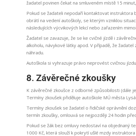
žadatel povinen čekat na smluveném místě 15 minut, 
Pokud se žadateli nepodaří kontaktovat instruktora
obrátí na vedení autoškoly, se kterým vzniklou situ
následujících výcvikových lekcí nebo zařazením mimo
Žadatel se zavazuje, že se ke cvičné jízdě i závěre
alkoholu, návykové látky apod. V případě, že žadatel
náhradu.
Autoškola si vyhrazuje právo neprovést cvičnou jízdu
8. Závěrečné zkoušky
K závěrečné zkoušce z odborné způsobilosti (dále j
Termíny zkoušek přiděluje autoškole MÚ města Lysá
Termíny zkoušek se žadatel o řidičské oprávnění d
termín zkoušky, omlouvá se nejpozději 24 hodin před
Pokud se žák bez omluvy nedostaví na objednaný term
1000 Kč, která slouží k pokrytí ušlé mzdy instruktor