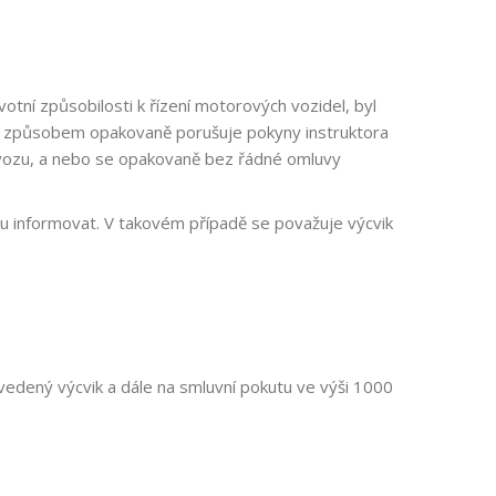
otní způsobilosti k řízení motorových vozidel, byl
m způsobem opakovaně porušuje pokyny instruktora
provozu, a nebo se opakovaně bez řádné omluvy
lu informovat. V takovém případě se považuje výcvik
vedený výcvik a dále na smluvní pokutu ve výši 1000