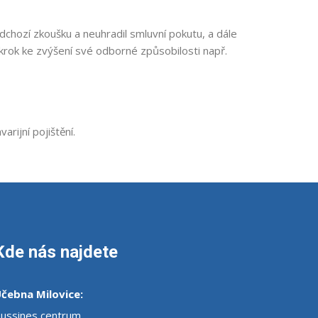
chozí zkoušku a neuhradil smluvní pokutu, a dále
krok ke zvýšení své odborné způsobilosti např.
ijní pojištění.
Kde nás najdete
čebna Milovice:
ussines centrum