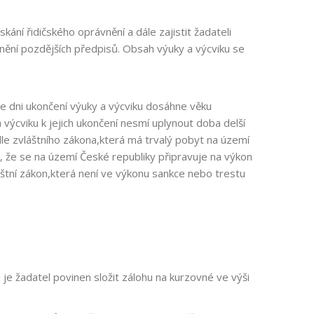
ání řidičského oprávnění a dále zajistit žadateli
nění pozdějších předpisů. Obsah výuky a výcviku se
ke dni ukončení výuky a výcviku dosáhne věku
výcviku k jejich ukončení nesmí uplynout doba delší
le zvláštního zákona,která má trvalý pobyt na území
 že se na území České republiky připravuje na výkon
áštní zákon,která není ve výkonu sankce nebo trestu
e žadatel povinen složit zálohu na kurzovné ve výši