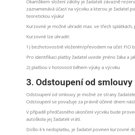
Okamžikem složení zálohy je žadateli závazně rezervo
zaznamenává účast na výcviku a kterou je žadatel pov
teoretickou výuku!
Kurzovné je možné uhradit max. ve třech splátkách, p
Kurzovné lze uhradit:
1) bezhotovostně vložením/převodem na účet FIO
Pro identifikaci platby žadatel uvede jméno žáka a
2) platbou v hotovosti během výuky a výcviku
3. Odstoupení od smlouvy
Odstoupení od smlouvy je možné ze strany žadatele
Odstoupení se považuje za právně účinné dnem násl
V případě předčasného ukončení výcviku bude provede
autoškola jej žadateli vrátí.
Došlo-li k nedoplatku, je žadatel povinen kurzovné d