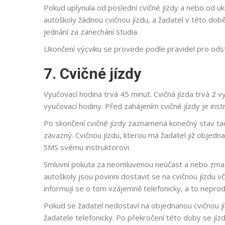
Pokud uplynula od poslední cvičné jízdy a nebo od uk
autoškoly žádnou cvičnou jízdu, a žadatel v této dob
jednání za zanechání studia.
Ukončení výcviku se provede podle pravidel pro ods
7. Cvičné jízdy
Vyučovací hodina trvá 45 minut. Cvičná jízda trvá 2 
vyučovací hodiny. Před zahájením cvičné jízdy je ins
Po skončení cvičné jízdy zaznamená konečný stav tac
závazný. Cvičnou jízdu, kterou má žadatel již objed
SMS svému instruktorovi.
Smluvní pokuta za neomluvenou neúčast a nebo zmaření 
autoškoly jsou povinni dostavit se na cvičnou jízdu 
informují se o tom vzájemně telefonicky, a to neprod
Pokud se žadatel nedostaví na objednanou cvičnou j
žadatele telefonicky. Po překročení této doby se jí