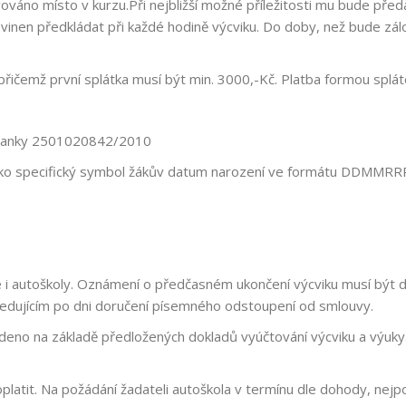
váno místo v kurzu.Při nejbližší možné příležitosti mu bude předá
inen předkládat při každé hodině výcviku. Do doby, než bude zálo
řičemž první splátka musí být min. 3000,-Kč. Platba formou splát
 banky 2501020842/2010
 jako specifický symbol žákův datum narození ve formátu DDMMRR
 i autoškoly. Oznámení o předčasném ukončení výcviku musí být 
edujícím po dni doručení písemného odstoupení od smlouvy.
no na základě předložených dokladů vyúčtování výcviku a výuky. D
oplatit. Na požádání žadateli autoškola v termínu dle dohody, nej