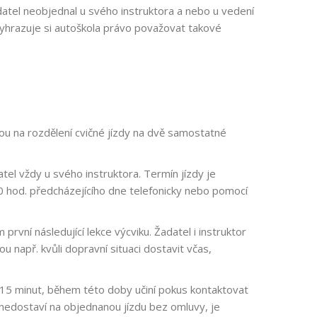
datel neobjednal u svého instruktora a nebo u vedení
 vyhrazuje si autoškola právo považovat takové
nou na rozdělení cvičné jízdy na dvě samostatné
el vždy u svého instruktora. Termín jízdy je
0 hod. předcházejícího dne telefonicky nebo pomocí
rvní následující lekce výcviku. Žadatel i instruktor
 např. kvůli dopravní situaci dostavit včas,
 15 minut, během této doby učiní pokus kontaktovat
 nedostaví na objednanou jízdu bez omluvy, je