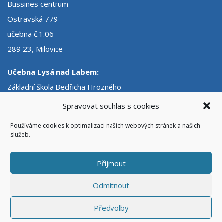
Bussines centrum
Ostravská 779
učebna č.1.06
289 23, Milovice
Učebna Lysá nad Labem:
Základní škola Bedřicha Hrozného
první stupeň
Spravovat souhlas s cookies
Školní náměstí 1318
Používáme cookies k optimalizaci našich webových stránek a našich
učebna č. 105
služeb.
289 22, Lysá nad Labem
Příjmout
Zobrazit podrobnější kontaktní údaje
Odmítnout
Předvolby
Copyright © 2021 autoskolahodac.cz | Autoškola Hodač Milovice