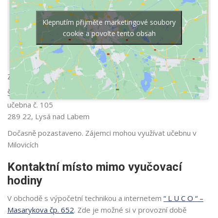
Klepnutím přijměte marketingové soubory
cookie a povolte tento obsah
Základní škola Bedřicha Hrozného – první stupeň
Školní náměstí 1318
učebna č. 105
289 22, Lysá nad Labem
Dočasně pozastaveno. Zájemci mohou využívat učebnu v
Milovicích
Kontaktní místo mimo vyučovací
hodiny
V obchodě s výpočetní technikou a internetem
“ L U C O “ –
Masarykova čp. 652
. Zde je možné si v provozní době